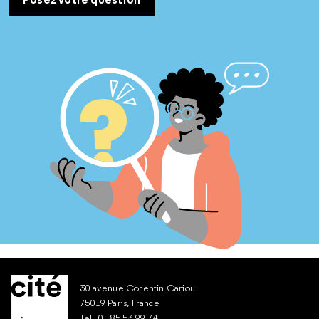
30 avenue Corentin Cariou
75019 Paris, France
Tel. 01 85 53 99 74