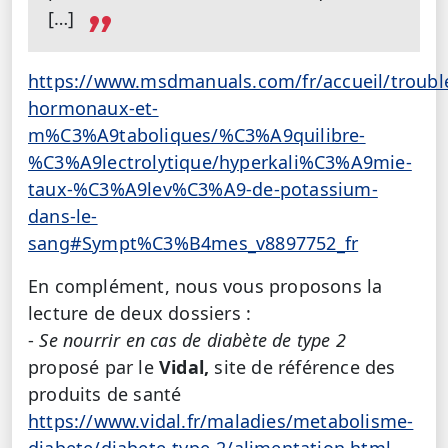
[…]
https://www.msdmanuals.com/fr/accueil/troubl
hormonaux-et-
m%C3%A9taboliques/%C3%A9quilibre-
%C3%A9lectrolytique/hyperkali%C3%A9mie-
taux-%C3%A9lev%C3%A9-de-potassium-
dans-le-
sang#Sympt%C3%B4mes_v8897752_fr
En complément, nous vous proposons la
lecture de deux dossiers :
-
Se nourrir en cas de diabète de type 2
proposé par le
Vidal,
site de référence des
produits de santé
https://www.vidal.fr/maladies/metabolisme-