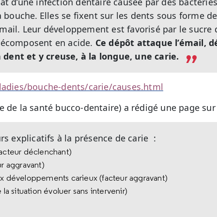
tat d’une infection dentaire causée par des bactérie
a bouche.
Elles se fixent sur les dents sous forme d
émail. Leur développement est favorisé par le sucre d
 décomposent en acide.
Ce dépôt attaque l’émail, dé
 dent et y creuse, à la longue, une carie.
aladies/bouche-dents/carie/causes.html
e de la santé bucco-dentaire) a rédigé une page su
urs explicatifs à la présence de carie :
facteur déclenchant)
ur aggravant)
ux développements carieux (facteur aggravant)
 la situation évoluer sans intervenir)