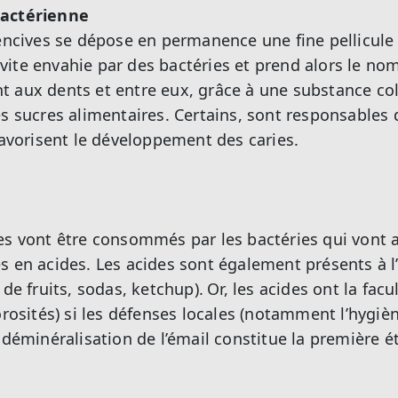
bactérienne
encives se dépose en permanence une fine pellicule i
ès vite envahie par des bactéries et prend alors le n
 aux dents et entre eux, grâce à une substance coll
es sucres alimentaires. Certains, sont responsables
 favorisent le développement des caries.
es vont être consommés par les bactéries qui vont al
s en acides. Les acides sont également présents à l
 de fruits, sodas, ketchup).
Or, les acides ont la fac
porosités) si les défenses locales (notamment l’hygiè
 déminéralisation de l’émail constitue la première é