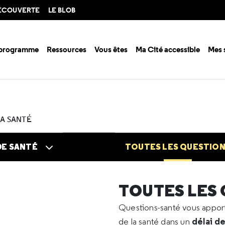
DÉCOUVERTE
LE BLOB
 programme
Ressources
Vous êtes
Ma Cité accessible
Mes 
n santé ?
Questions santé
Toutes les questions
2026
05
Carie
LA SANTÉ
DE SANTÉ
TOUTES LES QUESTIO
TOUTES LES
Questions-santé vous appo
délai d
de la santé dans un