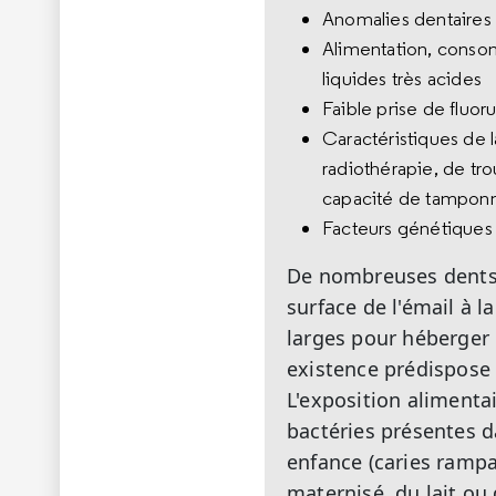
Anomalies dentaires
Alimentation, consom
liquides très acides
Faible prise de fluoru
Caractéristiques de l
radiothérapie, de tr
capacité de tampon
Facteurs génétiques
De nombreuses dents p
surface de l'émail à l
larges pour héberger 
existence prédispose 
L'exposition alimenta
bactéries présentes d
enfance (caries rampa
maternisé, du lait ou