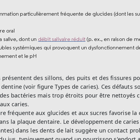
mation particulièrement fréquente de glucides (dont les suc
re oral
a salive, dont un
débit salivaire réduit
(p. ex., en raison de 
oubles systémiques qui provoquent un dysfonctionnement des 
nement et le pH
résentent des sillons, des puits et des fissures po
a dentine (voir figure Types de caries). Ces défauts
des bactéries mais trop étroits pour être nettoyés 
aux caries.
ire fréquente aux glucides et aux sucres favorise la
ans la plaque dentaire. Le développement de caries 
ntes) dans les dents de lait suggère un contact pro
 du jus, typiquement quand un nourrisson s'endort 