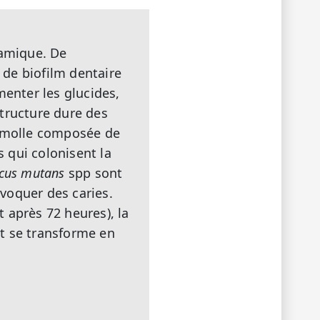
namique. De
de biofilm dentaire
menter les glucides,
structure dure des
e molle composée de
s qui colonisent la
ccus mutans
spp sont
voquer des caries.
 après 72 heures), la
t se transforme en