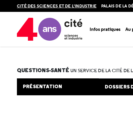
Retour
CITÉ DES SCIENCES ET DE L'INDUSTRIE
PALAIS DE LA 
en
haut
Infos pratiques
Au
Accueil
Au programme
Cité de la santé
Une question e
QUESTIONS-SANTÉ
UN SERVICE DE LA CITÉ DE 
PRÉSENTATION
DOSSIERS 