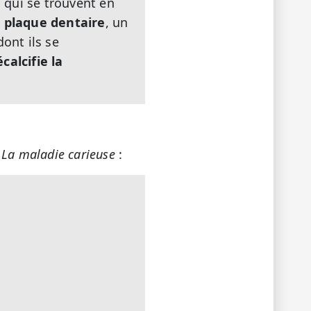
s qui se trouvent en
e
plaque dentaire
, un
ont ils se
calcifie la
r
La maladie carieuse
: