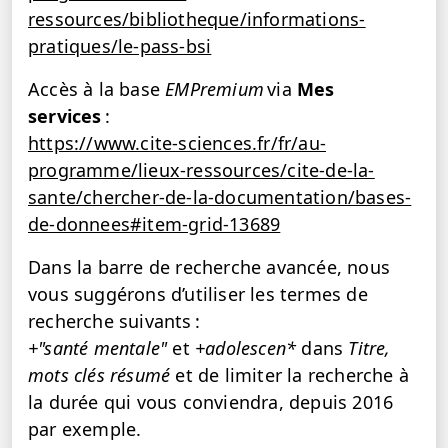
ressources/bibliotheque/informations-
pratiques/le-pass-bsi
Accès à la base
EMPremium
via
Mes
services
:
https://www.cite-sciences.fr/fr/au-
programme/lieux-ressources/cite-de-la-
sante/chercher-de-la-documentation/bases-
de-donnees#item-grid-13689
Dans la barre de recherche avancée, nous
vous suggérons d’utiliser les termes de
recherche suivants :
+"santé mentale"
et
+adolescen*
dans
Titre,
mots clés résumé
et de limiter la recherche à
la durée qui vous conviendra, depuis 2016
par exemple.