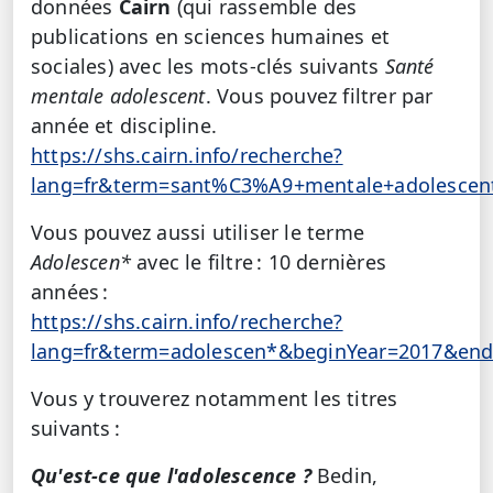
données
Cairn
(qui rassemble des
publications en sciences humaines et
sociales) avec les mots-clés suivants
Santé
mentale adolescent
. Vous pouvez filtrer par
année et discipline.
https://shs.cairn.info/recherche?
lang=fr&term=sant%C3%A9+mentale+adolescen
Vous pouvez aussi utiliser le terme
Adolescen*
avec le filtre : 10 dernières
années :
https://shs.cairn.info/recherche?
lang=fr&term=adolescen*&beginYear=2017&end
Vous y trouverez notamment les titres
suivants :
Qu'est-ce que l'adolescence ?
Bedin,