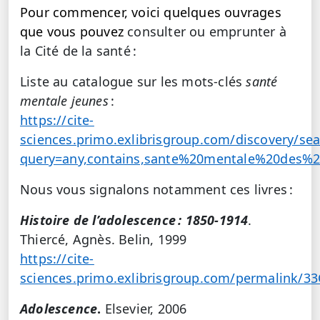
Pour commencer, voici quelques ouvrages
que vous pouvez
consulter ou emprunter à
la Cité de la santé :
Liste au catalogue sur les mots-clés
santé
mentale jeunes
:
https://cite-
sciences.primo.exlibrisgroup.com/discovery/sea
query=any,contains,sante%20mentale%20des%20
Nous vous signalons notamment ces livres :
Histoire de l’adolescence : 1850-1914
.
Thiercé, Agnès.
Belin, 1999
https://cite-
sciences.primo.exlibrisgroup.com/permalink/
Adolescence
.
Elsevier, 2006