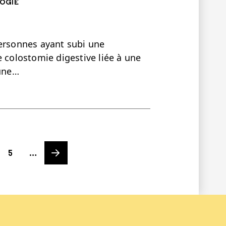
OGIE
personnes ayant subi une
e colostomie digestive liée à une
'une…
Page
Next page
5
…