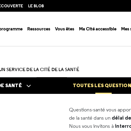
DÉCOUVERTE
LE BLOB
 programme
Ressources
Vous êtes
Ma Cité accessible
Mes 
n santé ?
Questions santé
Toutes les questions
UN SERVICE DE LA CITÉ DE LA SANTÉ
DE SANTÉ
TOUTES LES QUESTIO
Questions-santé vous appo
délai d
de la santé dans un
interr
Nous vous invitons à