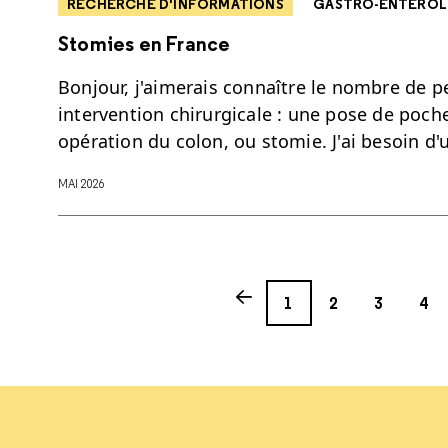
RECHERCHE D'INFORMATIONS
GASTRO-ENTÉROL
Stomies en France
Bonjour, j'aimerais connaître le nombre de 
intervention chirurgicale : une pose de poch
opération du colon, ou stomie. J'ai besoin d
MAI 2026
Page
Page
Page
Page
Previous page
1
2
3
4