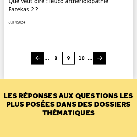
Que veut dire : leuco arthériolopathie
Fazekas 2 ?
JUIN 2024
Previous page
Page
Page
Page
Next page
…
8
9
10
…
LES RÉPONSES AUX QUESTIONS LES
PLUS POSÉES DANS DES DOSSIERS
THÉMATIQUES