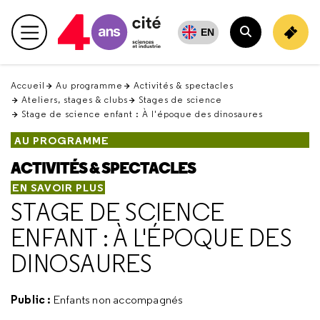
Retour
en
EN
Menu principal
haut
Rechercher
Accueil
Au programme
Activités & spectacles
Ateliers, stages & clubs
Stages de science
Stage de science enfant : À l'époque des dinosaures
AU PROGRAMME
ACTIVITÉS & SPECTACLES
EN SAVOIR PLUS
STAGE DE SCIENCE
ENFANT : À L'ÉPOQUE DES
DINOSAURES
Public :
Enfants non accompagnés