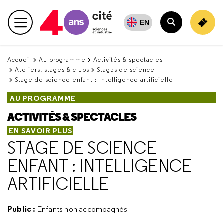
Retour
en
EN
Menu principal
haut
Rechercher
Accueil
Au programme
Activités & spectacles
Ateliers, stages & clubs
Stages de science
Stage de science enfant : Intelligence artificielle
AU PROGRAMME
ACTIVITÉS & SPECTACLES
EN SAVOIR PLUS
STAGE DE SCIENCE
ENFANT : INTELLIGENCE
ARTIFICIELLE
Public :
Enfants non accompagnés