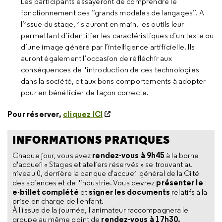
Les participants essayeront de comprendre le
fonctionnement des “grands modèles de langages”. A
l’issue du stage, ils auront en main, les outils leur
permettant d’identifier les caractéristiques d’un texte ou
d’une image généré par l’intelligence artificielle. Ils
auront également l’occasion de réfléchir aux
conséquences de l'introduction de ces technologies
dans la société, et aux bons comportements à adopter
pour en bénéficier de façon correcte.
Pour réserver,
cliquez ICI
INFORMATIONS PRATIQUES
rendez-vous à 9h45
Chaque jour, vous avez
à la borne
d'accueil « Stages et ateliers réservés » se trouvant au
niveau 0, derrière la banque d'accueil général de la Cité
présenter le
des sciences et de l'industrie. Vous devrez
e-billet complété
signer les documents
et
relatifs à la
prise en charge de l'enfant.
À l'issue de la journée, l'animateur raccompagnera le
rendez-vous à 17h30.
groupe au même point de