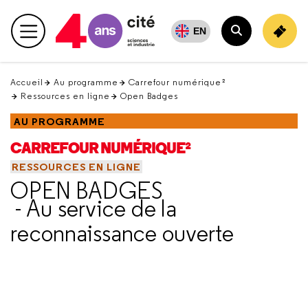
Retour
en
EN
Menu principal
haut
Rechercher
Accueil
Au programme
Carrefour numérique²
Ressources en ligne
Open Badges
AU PROGRAMME
CARREFOUR NUMÉRIQUE²
RESSOURCES EN LIGNE
OPEN BADGES
- Au service de la
reconnaissance ouverte