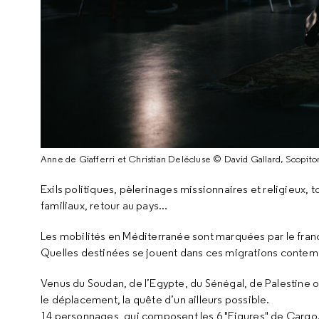
Anne de Giafferri et Christian Delécluse © David Gallard, Scopit
Exils politiques, pèlerinages missionnaires et religieu
familiaux, retour au pays...
Les mobilités en Méditerranée sont marquées par le fran
Quelles destinées se jouent dans ces migrations conte
Venus du Soudan, de l’Egypte, du Sénégal, de Palestine 
le déplacement, la quête d’un ailleurs possible.
14 personnages, qui composent les 6 "Figures" de Cargo