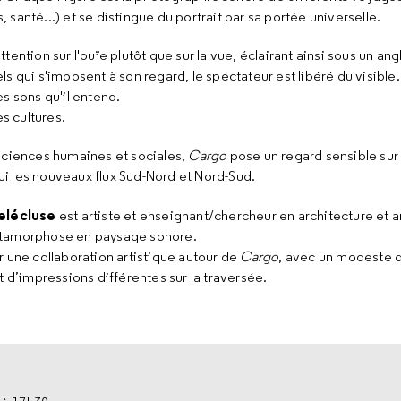
santé...) et se distingue du portrait par sa portée universelle.
attention sur l'ouïe plutôt que sur la vue, éclairant ainsi sous un an
s qui s'imposent à son regard, le spectateur est libéré du visibl
es sons qu'il entend.
es cultures.
 sciences humaines et sociales,
Cargo
pose un regard sensible sur
hui les nouveaux flux Sud-Nord et Nord-Sud.
elécluse
est artiste et enseignant/chercheur en architecture et ar
métamorphose en paysage sonore.
r une collaboration artistique autour de
Cargo
, avec un modeste d
t d’impressions différentes sur la traversée.