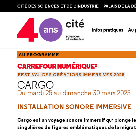
Retour
CITÉ DES SCIENCES ET DE L'INDUSTRIE
PALAIS DE LA 
en
haut
Infos pratiques
Au
Accueil
Au programme
Carrefour numérique²
Événeme
AU PROGRAMME
CARREFOUR NUMÉRIQUE²
FESTIVAL DES CRÉATIONS IMMERSIVES 2025
CARGO
Du mardi 25 au dimanche 30 mars 2025
INSTALLATION SONORE IMMERSIVE
Cargo est un voyage sonore immersif qui plonge le
singulières de figures emblématiques de la migratio