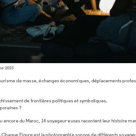
one 2023
x, tourisme de masse, échanges économiques, déplacements profes
chissement de frontières politiques et symboliques.
mporaines ?
ou encore du Maroc, 14 voyageur·euses racontent leur histoire ma
. Chaque Figure est la photographie sonore de différents voyag