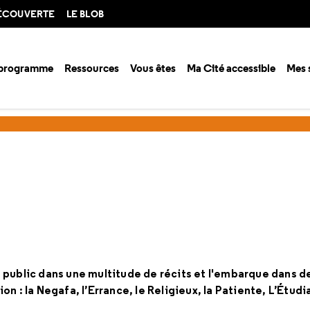
DÉCOUVERTE
LE BLOB
 programme
Ressources
Vous êtes
Ma Cité accessible
Mes 
nts
Cargo
 public dans une multitude de récits et l'embarque dans de
n : la Negafa, l’Errance, le Religieux, la Patiente, L’Étudi