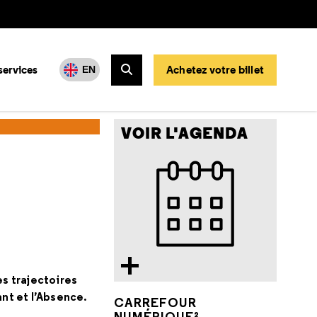
services
Achetez votre billet
EN
Rechercher
VOIR L'AGENDA
s trajectoires
ant et l’Absence.
CARREFOUR
NUMÉRIQUE²