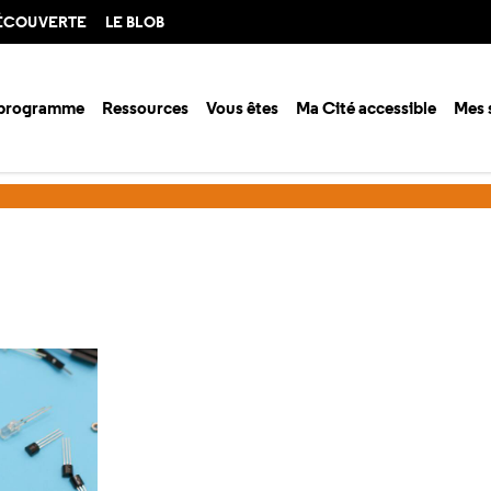
DÉCOUVERTE
LE BLOB
 programme
Ressources
Vous êtes
Ma Cité accessible
Mes 
Arduino et musique