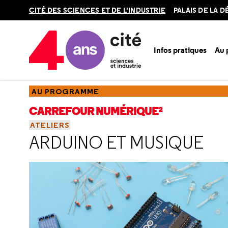
Retour
CITÉ DES SCIENCES ET DE L'INDUSTRIE
PALAIS DE LA 
en
haut
Infos pratiques
Au
Accueil
Au programme
Carrefour numérique²
Ateliers
AU PROGRAMME
CARREFOUR NUMÉRIQUE²
ATELIERS
ARDUINO ET MUSIQUE