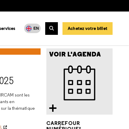
services
Achetez votre billet
EN
Rechercher
025
VOIR L'AGENDA
025
'IRCAM sont les
vants en
sur la thématique
CARREFOUR
I.
NUMÉRIQUE²