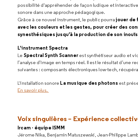
possibilité d'appréhender de façon ludique et interactive
sonore dans une approche pédagogique.
jouer de 
Grâce à ce nouvel instrument, le public pourra
avec les couleurs et les gestes, pour créer des co
synesthésiques jusqu’à la production de son inouïs
L'instrument Spectra
Spectral Synth Scanner
Le
est synthétiseur audio et vi
l’analyse d’image en temps réel. Il est le résultat d’une 
suivantes : composants électroniques low-tech, récupérat
La musique des photons
L'installation sonore
est prés
En savoir plus.
Voix singulières – Expérience collecti
Ircam - équipe ISMM
Jérome Nika, Benjamin Matuszewski, Jean-Philippe Lamb