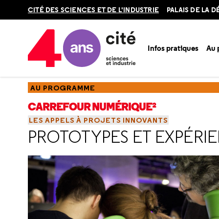
Retour
CITÉ DES SCIENCES ET DE L'INDUSTRIE
PALAIS DE LA 
en
haut
Infos pratiques
Au
Accueil
Au programme
Carrefour numérique²
Les appel
AU PROGRAMME
CARREFOUR NUMÉRIQUE²
LES APPELS À PROJETS INNOVANTS
PROTOTYPES ET EXPÉRIE