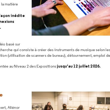
 la matière
façon inédite
nnexions
.
déo basé sur
recherche qui consiste à créer des instruments de musique selon le
ion (utilisation de scanners de bureau), détournement, emploi de
jusqu'au 12 juillet 2026.
entée au Niveau 2 des Expositions
ve
ert, Aliénor