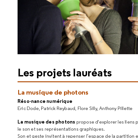
Les projets lauréats
La musique de photons
Réso-nance numérique
Eric Dode, Patrick Reybaud, Flore Silly, Anthony Pillette
La musique des photons
propose d'explorer les liens 
le son et ses représentations graphiques.
Son et geste invitent à repenser l’espace de la partition et