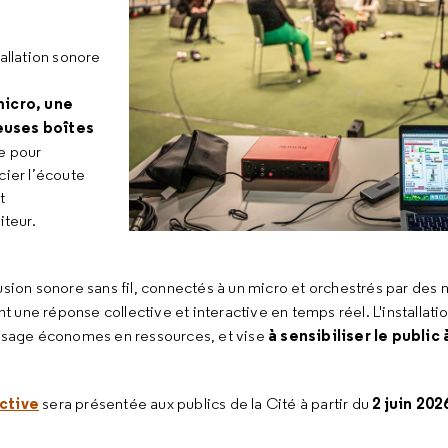
allation sonore
micro, une
euses boîtes
e pour
cier l’écoute
t
iteur.
usion sonore sans fil, connectés à un micro et orchestrés par des 
 une réponse collective et interactive en temps réel. L'installati
à sensibiliser le public
tissage économes en ressources, et vise
ective
2 juin 202
sera présentée aux publics de la Cité à partir du