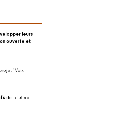
évelopper leurs
ion ouverte et
 projet “Voix
ifs
de la future