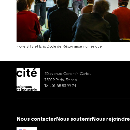
Flore Silly et Eric Dode de Réso-nance numérique
30 avenue Corentin Cariou
75019 Paris, France
Tel. 01 85 53 99 74
Nous contacter
Nous soutenir
Nous rejoindr