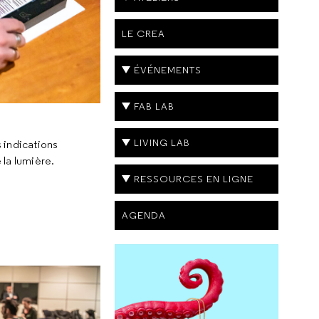
LE CREA
ÉVÉNEMENTS
FAB LAB
LIVING LAB
s indications
 la lumière.
RESSOURCES EN LIGNE
AGENDA