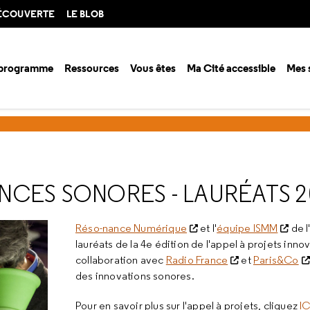
DÉCOUVERTE
LE BLOB
 programme
Ressources
Vous êtes
Ma Cité accessible
Mes 
s à projets innovants
Prototypes et expériences sonores - lauréats 2
NCES SONORES - LAURÉATS 2
Réso-nance Numérique
et l'
équipe ISMM
de l
lauréats de la 4e édition de l'appel à projets inno
collaboration avec
Radio France
et
Paris&Co
des innovations sonores.
Pour en savoir plus sur l'appel à projets, cliquez
IC