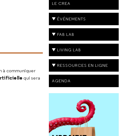
LE CREA
ÉVÉNEMENTS
FAB LAB
LIVING LAB
RESSOURCES EN LIGNE
ion à communiquer
rtificielle
qui sera
AGENDA