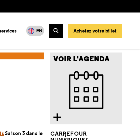
services
Achetez votre billet
EN
Rechercher
éats 2024
L'intelligence artificielle à notre service
VOIR L'AGENDA
ts
Saison 3 dans le
CARREFOUR
NUMÉRIQUE²