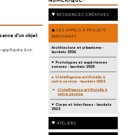
RÉSIDENCES CRÉATIVES
LES APPELS À PROJETS
ssance d'un objet
INNOVANTS
Architecture et urbanisme -
e appliquée à un
lauréats 2026
Prototypes et expériences
sonores - lauréats 2025
L'intelligence artificielle à
notre service - lauréats 2024
L'intelligence artificielle à
notre service
Corps et interfaces - lauréats
2023
ATELIERS