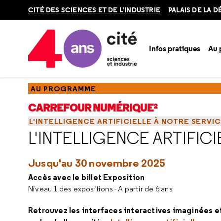
Retour
CITÉ DES SCIENCES ET DE L'INDUSTRIE
PALAIS DE LA 
en
haut
Infos pratiques
Au
Accueil
Au programme
Carrefour numérique²
Les appel
AU PROGRAMME
CARREFOUR NUMÉRIQUE²
L'INTELLIGENCE ARTIFICIELLE À NOTRE SERVIC
L'INTELLIGENCE ARTIFIC
Jusqu'au 30 novembre 2025
Accès avec le billet Exposition
Niveau 1 des expositions - A partir de 6 ans
Retrouvez les interfaces interactives imaginées et