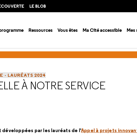
DÉCOUVERTE
LE BLOB
 programme
Ressources
Vous êtes
Ma Cité accessible
Mes 
s à projets innovants
L'intelligence artificielle à notre service - laur
E - LAURÉATS 2024
IELLE À NOTRE SERVICE
 développées par les lauréats de l'
Appel à projets innovan