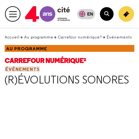
Retour
en
EN
Menu principal
haut
Rechercher
Accueil
Au programme
Carrefour numérique²
Événements
AU PROGRAMME
CARREFOUR NUMÉRIQUE²
ÉVÉNEMENTS
(R)ÉVOLUTIONS SONORES