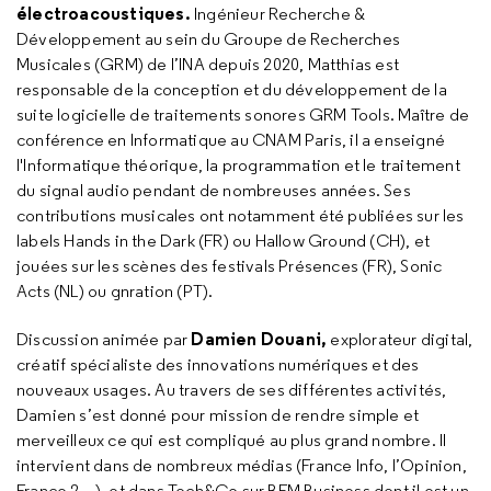
électroacoustiques.
Ingénieur Recherche &
Développement au sein du Groupe de Recherches
Musicales (GRM) de l’INA depuis 2020, Matthias est
responsable de la conception et du développement de la
suite logicielle de traitements sonores GRM Tools. Maître de
conférence en Informatique au CNAM Paris, il a enseigné
l'Informatique théorique, la programmation et le traitement
du signal audio pendant de nombreuses années. Ses
contributions musicales ont notamment été publiées sur les
labels Hands in the Dark (FR) ou Hallow Ground (CH), et
jouées sur les scènes des festivals Présences (FR), Sonic
Acts (NL) ou gnration (PT).
Damien Douani,
Discussion animée par
explorateur digital,
créatif spécialiste des innovations numériques et des
nouveaux usages. Au travers de ses différentes activités,
Damien s’est donné pour mission de rendre simple et
merveilleux ce qui est compliqué au plus grand nombre. Il
intervient dans de nombreux médias (France Info, l’Opinion,
France 2…), et dans Tech&Co sur BFM Business dont il est un