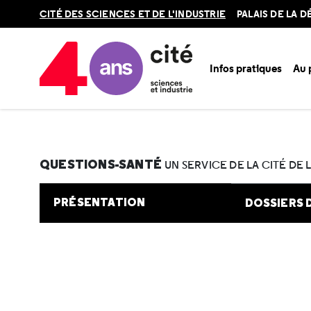
Retour
CITÉ DES SCIENCES ET DE L'INDUSTRIE
PALAIS DE LA 
en
haut
Infos pratiques
Au
Accueil
Au programme
Cité de la santé
Une question e
QUESTIONS-SANTÉ
UN SERVICE DE LA CITÉ DE 
PRÉSENTATION
DOSSIERS 