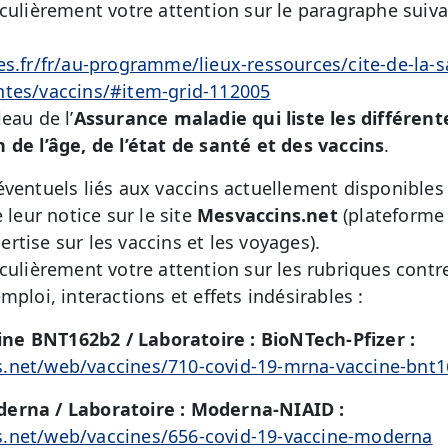
iculièrement votre attention sur le paragraphe suiva
es.fr/fr/au-programme/lieux-ressources/cite-de-la-
ntes/vaccins/#item-grid-112005
eau de l’
Assurance maladie
qui liste les différen
 de l’âge, de l’état de santé et des vaccins
.
éventuels liés aux vaccins actuellement disponibles 
 leur notice sur le site
Mesvaccins.net
(plateforme
tise sur les vaccins et les voyages).
iculièrement votre attention sur
les rubriques contr
mploi, interactions et effets indésirables :
e BNT162b2 / Laboratoire : BioNTech-Pfizer :
.net/web/vaccines/710-covid-19-mrna-vaccine-bnt
derna / Laboratoire : Moderna-NIAID :
.net/web/vaccines/656-covid-19-vaccine-moderna