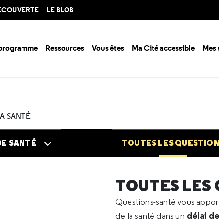
DÉCOUVERTE
LE BLOB
 programme
Ressources
Vous êtes
Ma Cité accessible
Mes 
n santé ?
Questions santé
Toutes les questions
2021
04
Vaccin
LA SANTÉ
DE SANTÉ
TOUTES LES QUESTIO
TOUTES LES
Questions-santé vous appo
délai d
de la santé dans un