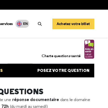
services
Achetez votre billet
EN
Rechercher
 Covid et pleurésie tuberculeuse
Charte questions-santé
NS
POSEZ VOTRE QUESTION
 QUESTIONS
réponse documentaire
rte une
dans le domaine
e 72h
(du mardi au samedi)