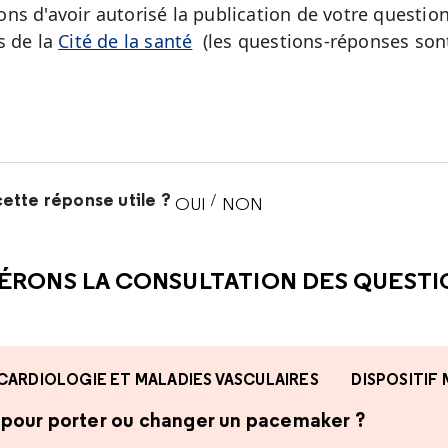
ns d'avoir autorisé la publication de votre question
s de la
Cité de la santé
(les questions-réponses sont
ette réponse utile ?
/
OUI
NON
CETTE RÉPONSE M'A ÉTÉ UTI
CETTE RÉPONSE NE M'A 
ÉRONS LA CONSULTATION DES QUEST
CARDIOLOGIE ET MALADIES VASCULAIRES
DISPOSITIF
te pour porter ou changer un pacemaker ?