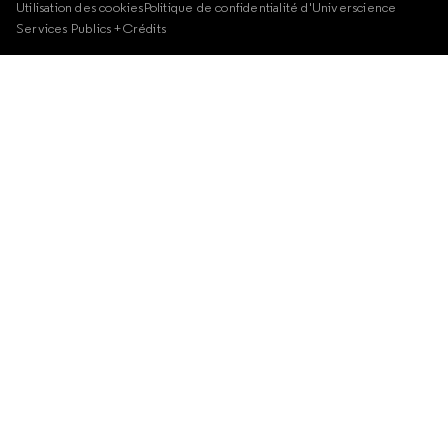
Utilisation des cookies
Politique de confidentialité d'Universcience
Services Publics +
Crédits