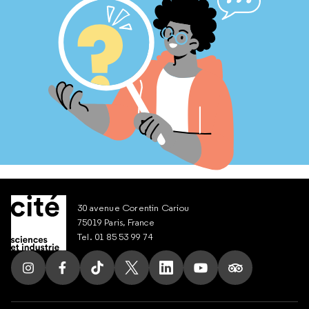
30 avenue Corentin Cariou
75019 Paris, France
Tel. 01 85 53 99 74
Suivez nous sur Instagram
Suivez nous sur Facebook
Suivez nous sur Tik Tok
Suivez nous sur X
Suivez nous sur LinkedIn
Suivez nous sur Yout
Suivez nous su