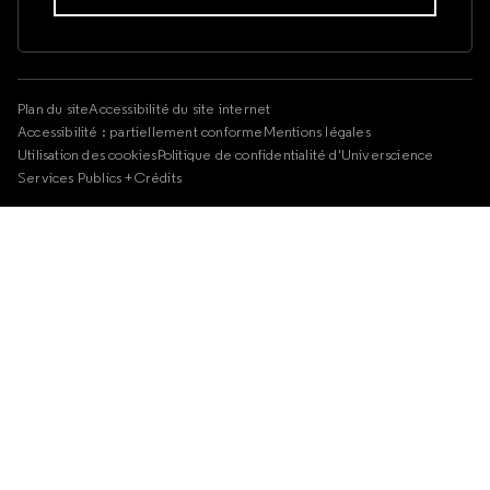
Plan du site
Accessibilité du site internet
Accessibilité : partiellement conforme
Mentions légales
Utilisation des cookies
Politique de confidentialité d'Universcience
Services Publics +
Crédits