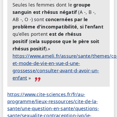
Seules les femmes dont le
groupe
sanguin est rhésus négatif
(A -, B -,
AB -, O -) sont
concernées par le
problème d'incompatibilité, si l’enfant
qu’elles portent
est de rhésus
positif
(
cela suppose que le père soit
rhésus positif
).»
https://www.ameli.fr/assure/sante/themes/co
et-mode-de-vie-en-vue-d-une-
grossesse/consulter-avant-d-avoir-un-
enfant
»
https://www.cite-sciences.fr/fr/au-
programme/lieux-ressources/cite-de-la-
sante/une-question-en-sante/questions-
sante/sexualite-contraception-ivg/je-