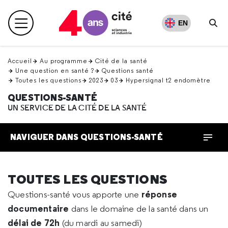
Retour
en
EN
Menu principal
haut
Re
Accueil
Au programme
Cité de la santé
Une question en santé ?
Questions santé
Toutes les questions
2023
03
Hypersignal t2 endomètre
QUESTIONS-SANTÉ
UN SERVICE DE LA CITÉ DE LA SANTÉ
NAVIGUER DANS QUESTIONS-SANTÉ
TOUTES LES QUESTIONS
réponse
Questions-santé vous apporte une
documentaire
dans le domaine de la santé dans un
délai de 72h
(du mardi au samedi)