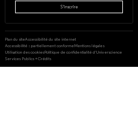
Plan du site
Accessibilité du site internet
Accessibilité : partiellement conforme
Mentions légales
Utilisation des cookies
Politique de confidentialité d'Universcience
Services Publics +
Crédits