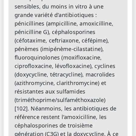
sensibles, du moins in vitro à une
grande variété d'antibiotiques :
pénicillines (ampicilline, amoxicilline,
pénicilline G), céphalosporines
(céfotaxime, ceftriaxone, céfépime),
pénèmes (imipénème-cilastatine),
fluoroquinolones (moxifloxacine,
ciprofloxacine, lévofloxacine), cyclines
(doxycycline, tétracycline), macrolides
(azithromycine, clarithromycine) et
résistantes aux sulfamides
(triméthoprime/sulfaméthoxazole)
[102]. Néanmoins, les antibiotiques de
référence restent l'amoxicilline, les
céphalosporines de troisième
génération (C3G) et la doxycycline. À ce