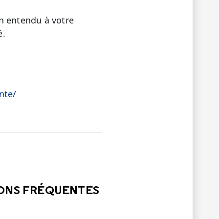
n entendu à votre
é.
nte/
LE
PAS ÉTÉ UTILE
IONS FRÉQUENTES