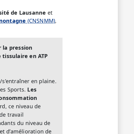
sité de Lausanne
et
 montagne
(CNSNMM)
,
 la pression
 tissulaire en ATP
s’entraîner en plaine.
des Sports.
Les
 consommation
ard, ce niveau de
e travail
ndants du niveau de
t d’amélioration de