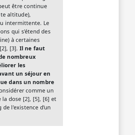
peut être continue
e altitude),
u intermittente. Le
ions qui s’étend des
ine) à certaines
2], [3].
Il ne faut
r de nombreux
liorer les
 avant un séjour en
que dans un nombre
à considérer comme un
 dose [2], [5], [6] et
g de l’existence d’un