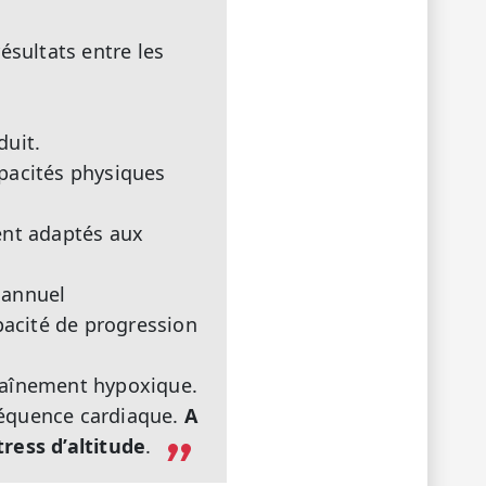
ésultats entre les
duit.
apacités physiques
ent adaptés aux
e annuel
pacité de progression
ntraînement hypoxique.
fréquence cardiaque.
A
ress d’altitude
.