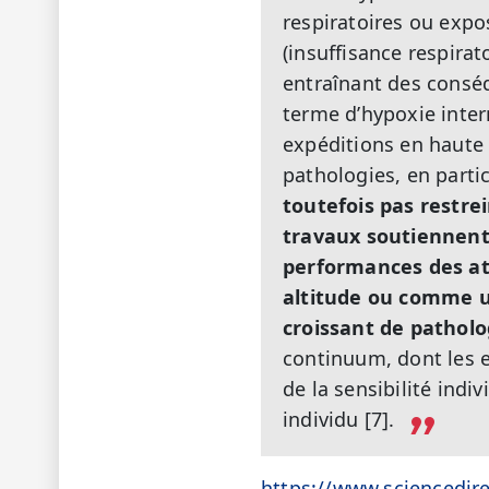
respiratoires ou expo
(insuffisance respira
entraînant des conséq
terme d’hypoxie interm
expéditions en haute 
pathologies, en partic
toutefois pas restre
travaux soutiennent 
performances des ath
altitude ou comme 
croissant de patholo
continuum, dont les e
de la sensibilité indi
individu [7].
https://www.sciencedir