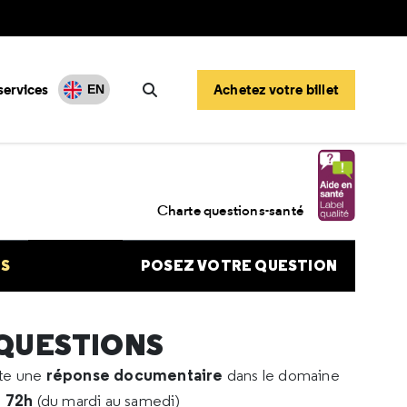
services
Achetez votre billet
EN
Rechercher
nement en hypoxie
Charte questions-santé
NS
POSEZ VOTRE QUESTION
 QUESTIONS
réponse documentaire
rte une
dans le domaine
e 72h
(du mardi au samedi)