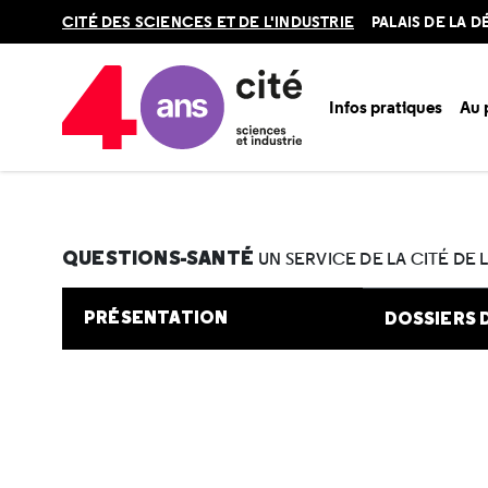
Retour
CITÉ DES SCIENCES ET DE L'INDUSTRIE
PALAIS DE LA 
en
haut
Infos pratiques
Au
Accueil
Au programme
Cité de la santé
Une question e
QUESTIONS-SANTÉ
UN SERVICE DE LA CITÉ DE 
PRÉSENTATION
DOSSIERS 