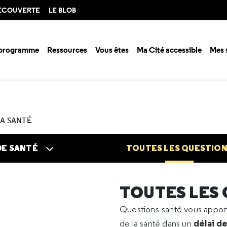
DÉCOUVERTE
LE BLOB
 programme
Ressources
Vous êtes
Ma Cité accessible
Mes 
n santé ?
Questions santé
Toutes les questions
2023
12
Entrai
LA SANTÉ
DE SANTÉ
TOUTES LES QUESTIO
TOUTES LES
Questions-santé vous appo
délai d
de la santé dans un