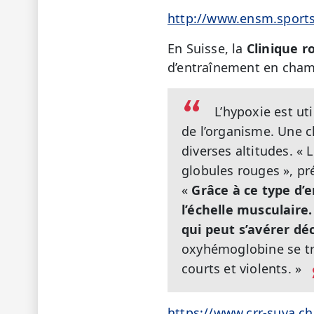
http://www.ensm.sports
En Suisse, la
Clinique 
d’entraînement en chamb
L’hypoxie est u
de l’organisme. Une c
diverses altitudes. «
globules rouges », pr
«
Grâce à ce type d’
l’échelle musculaire.
qui peut s’avérer dé
oxyhémoglobine se tra
courts et violents. »
https://www.crr-suva.