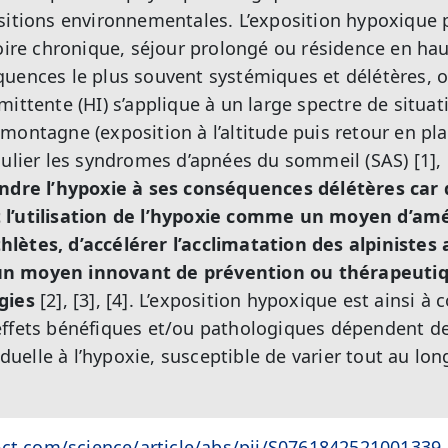
sitions environnementales. L’exposition hypoxique 
toire chronique, séjour prolongé ou résidence en haut
uences le plus souvent systémiques et délétères, o
ittente (HI) s’applique à un large spectre de situat
montagne (exposition à l’altitude puis retour en pla
ulier les syndromes d’apnées du sommeil (SAS) [1], [
indre l’hypoxie à ses conséquences délétères ca
l’utilisation de l’hypoxie comme un moyen d’amé
lètes, d’accélérer l’acclimatation des alpinistes
un moyen innovant de prévention ou thérapeuti
gies
[2], [3], [4]. L’exposition hypoxique est ainsi 
ffets bénéfiques et/ou pathologiques dépendent de la
viduelle à l’hypoxie, susceptible de varier tout au lon
ect.com/science/article/abs/pii/S0761842521001339