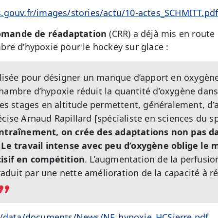
.gouv.fr/images/stories/actu/10-actes_SCHMITT.pd
romande de réadaptation
(CRR) a déjà mis en route
re d’hypoxie pour le hockey sur glace :
tilisée pour désigner un manque d’apport en oxygène
hambre d’hypoxie réduit la quantité d’oxygène dans 
 Les stages en altitude permettent, généralement, d
écise Arnaud Rapillard [spécialiste en sciences du s
entraînement, on crée des adaptations non pas d
Le travail intense avec peu d’oxygène oblige le m
cisif en compétition
. L’augmentation de la perfusi
duit par une nette amélioration de la capacité à ré
ch/data/documents/News/NF_hypoxie_HCSierre.pdf