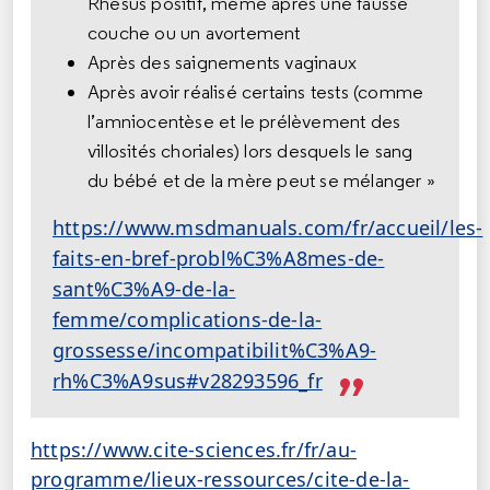
Rhésus positif, même après une fausse
couche ou un avortement
Après des saignements vaginaux
Après avoir réalisé certains tests (comme
l’amniocentèse et le prélèvement des
villosités choriales) lors desquels le sang
du bébé et de la mère peut se mélanger »
https://www.msdmanuals.com/fr/accueil/les-
faits-en-bref-probl%C3%A8mes-de-
sant%C3%A9-de-la-
femme/complications-de-la-
grossesse/incompatibilit%C3%A9-
rh%C3%A9sus#v28293596_fr
https://www.cite-sciences.fr/fr/au-
programme/lieux-ressources/cite-de-la-