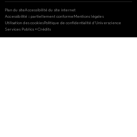
Plan du site
Accessibilité du site internet
Accessibilité : partiellement conforme
Mentions légales
Utilisation des cookies
Politique de confidentialité d'Universcience
Services Publics +
Crédits