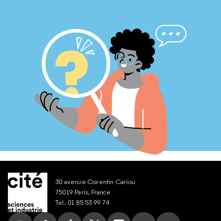
30 avenue Corentin Cariou
75019 Paris, France
Tel. 01 85 53 99 74