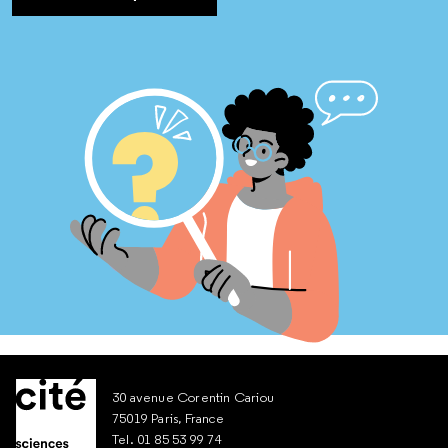
30 avenue Corentin Cariou
75019 Paris, France
Tel. 01 85 53 99 74