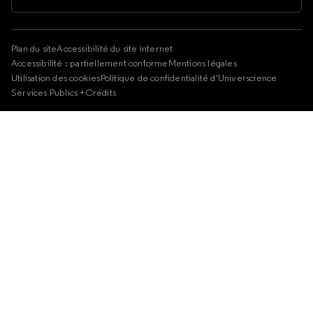
Plan du site
Accessibilité du site internet
Accessibilité : partiellement conforme
Mentions légales
Utilisation des cookies
Politique de confidentialité d'Universcience
Services Publics +
Crédits