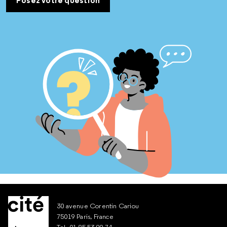
Posez votre question
30 avenue Corentin Cariou
75019 Paris, France
Tel. 01 85 53 99 74