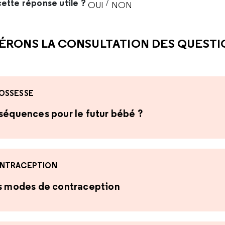
ette réponse utile ?
/
OUI
NON
CETTE RÉPONSE M'A ÉTÉ UTI
CETTE RÉPONSE NE M'A 
ÉRONS LA CONSULTATION DES QUEST
OSSESSE
nséquences pour le futur bébé ?
NTRACEPTION
es modes de contraception