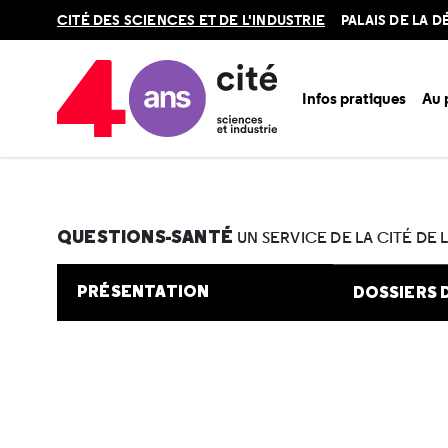
Retour
CITÉ DES SCIENCES ET DE L'INDUSTRIE
PALAIS DE LA 
en
haut
Infos pratiques
Au
Accueil
Au programme
Cité de la santé
Une question e
QUESTIONS-SANTÉ
UN SERVICE DE LA CITÉ DE 
PRÉSENTATION
DOSSIERS 