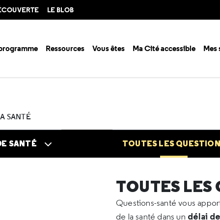
DÉCOUVERTE
LE BLOB
 programme
Ressources
Vous êtes
Ma Cité accessible
Mes 
n santé ?
Questions santé
Toutes les questions
2025
05
Opérat
LA SANTÉ
DE SANTÉ
TOUTES LES QUESTIO
TOUTES LES
Questions-santé vous appo
délai d
de la santé dans un