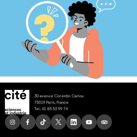
30 avenue Corentin Cariou
75019 Paris, France
Tel. 01 85 53 99 74
Suivez nous sur Instagram
Suivez nous sur Facebook
Suivez nous sur Tik Tok
Suivez nous sur X
Suivez nous sur LinkedIn
Suivez nous sur Yout
Suivez nous su