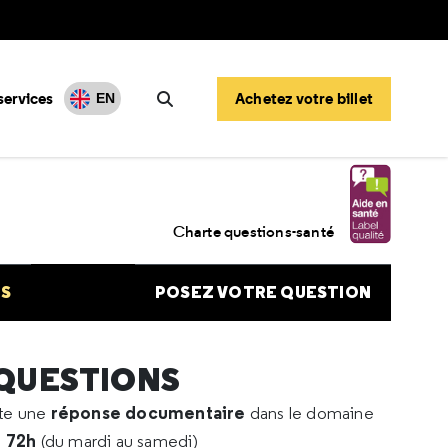
services
Achetez votre billet
EN
Rechercher
trémie et hypertension
Charte questions-santé
NS
POSEZ VOTRE QUESTION
 QUESTIONS
réponse documentaire
rte une
dans le domaine
e 72h
(du mardi au samedi)