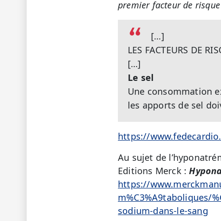
premier facteur de risque
[…]
LES FACTEURS DE RIS
[…]
Le sel
Une consommation exc
les apports de sel doiv
https://www.fedecardio.
Au sujet de l’hyponatré
Editions Merck :
Hyponat
https://www.merckmanua
m%C3%A9taboliques/%C3
sodium-dans-le-sang