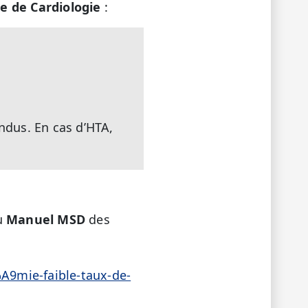
e de Cardiologie
:
ndus. En cas d’HTA,
u
Manuel MSD
des
9mie-faible-taux-de-