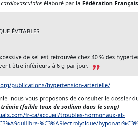
 cardiovasculaire
élaboré par la
Fédération Français
QUE ÉVITABLES
essive de sel est retrouvée chez 40 % des hyperte
ent être inférieurs à 6 g par jour.
org/publications/hypertension-arterielle/
mie, nous vous proposons de consulter le dossier d
rémie (faible taux de sodium dans le sang)
ls.com/fr-ca/accueil/troubles-hormonaux-et-
%A9quilibre-%C3%A9lectrolytique/hyponatr%C3%A