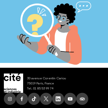
30 avenue Corentin Cariou
75019 Paris, France
Tel. 01 85 53 99 74
Suivez nous sur Instagram
Suivez nous sur Facebook
Suivez nous sur Tik Tok
Suivez nous sur X
Suivez nous sur LinkedIn
Suivez nous sur Yout
Suivez nous su