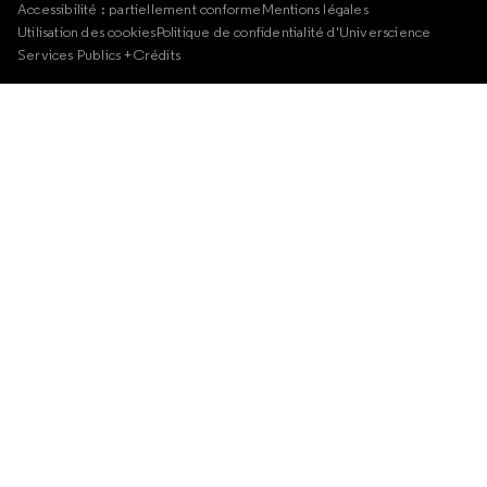
Accessibilité : partiellement conforme
Mentions légales
Utilisation des cookies
Politique de confidentialité d'Universcience
Services Publics +
Crédits