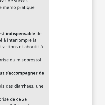
 cas de succès.
 le mémo pratique
est
indispensable
de
 à interrompre la
ractions et aboutit à
prise du misoprostol
eut s’accompagner de
is des diarrhées, une
.
prise de ce 2e