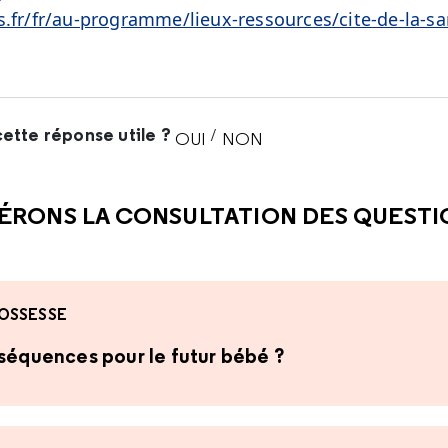
s.fr/fr/au-programme/lieux-ressources/cite-de-la-sa
ette réponse utile ?
/
OUI
NON
CETTE RÉPONSE M'A ÉTÉ UTI
CETTE RÉPONSE NE M'A 
ÉRONS LA CONSULTATION DES QUEST
OSSESSE
nséquences pour le futur bébé ?