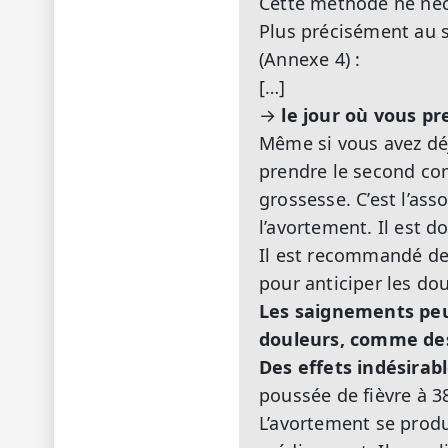
Cette méthode ne néce
Plus précisément au s
(Annexe 4) :
[…]
→
le jour où vous p
Même si vous avez déj
prendre le second co
grossesse. C’est l’as
l’avortement. Il est d
Il est recommandé de 
pour anticiper les do
Les saignements peu
douleurs, comme des 
Des effets indésirab
poussée de fièvre à 
L’avortement se produ