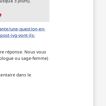
squ’à 3 jours).
sante/une-question-en-
ost-ivg-vont-ils-
tre réponse. Nous vous
écologue ou sage-femme)
entaire dans le