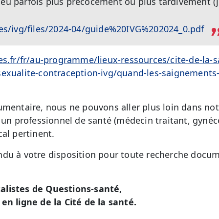
ieu parfois plus précocement ou plus tardivement (ju
ites/ivg/files/2024-04/guide%20IVG%202024_0.pdf
es.fr/fr/au-programme/lieux-ressources/cite-de-la-
exualite-contraception-ivg/quand-les-saignements-p
umentaire, nous ne pouvons aller plus loin dans no
r un professionnel de santé (médecin traitant, gyn
al pertinent.
du à votre disposition pour toute recherche docum
alistes de Questions-santé,
en ligne de la Cité de la santé.
é