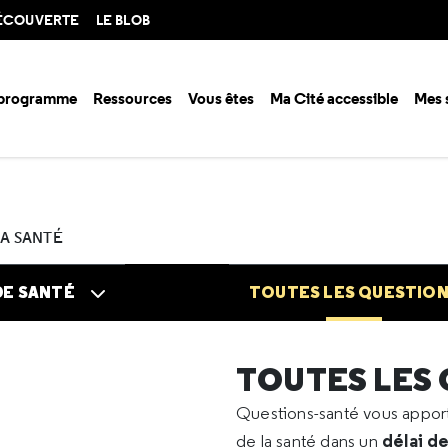
DÉCOUVERTE
LE BLOB
 programme
Ressources
Vous êtes
Ma Cité accessible
Mes 
n santé ?
Questions santé
Toutes les questions
2026
03
Besoin
LA SANTÉ
DE SANTÉ
TOUTES LES QUESTIO
TOUTES LES
Questions-santé vous appo
délai d
de la santé dans un