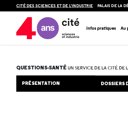
Retour
CITÉ DES SCIENCES ET DE L'INDUSTRIE
PALAIS DE LA 
en
haut
Infos pratiques
Au
Accueil
Au programme
Cité de la santé
Une question e
QUESTIONS-SANTÉ
UN SERVICE DE LA CITÉ DE 
PRÉSENTATION
DOSSIERS 