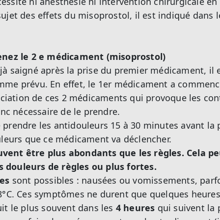
ssite ni anesthésie ni intervention chirurgicale en
ujet des effets du misoprostol, il est indiqué dans
renez le 2 e médicament (misoprostol)
à saigné après la prise du premier médicament, il 
mme prévu. En effet, le 1er médicament a commencé
sociation de ces 2 médicaments qui provoque les cont
onc nécessaire de le prendre.
prendre les antidouleurs 15 à 30 minutes avant la 
uleurs que ce médicament va déclencher.
vent être plus abondants que les règles. Cela p
douleurs de règles ou plus fortes.
les
sont possibles : nausées ou vomissements, parfo
38°C. Ces symptômes ne durent que quelques heures
it le plus souvent dans les
4 heures
qui suivent la 