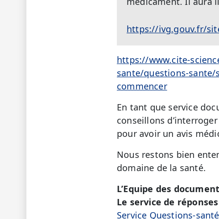
médicament. Il aura l
https://ivg.gouv.fr/s
https://www.cite-scienc
sante/questions-sante/s
commencer
En tant que service doc
conseillons d’interroge
pour avoir un avis médic
Nous restons bien enten
domaine de la santé.
L’Equipe des document
Le service de réponses 
Service Questions-sant