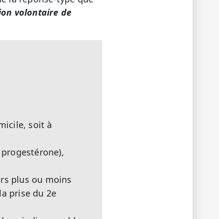
ion volontaire de
icile, soit à
a progestérone),
urs plus ou moins
a prise du 2e