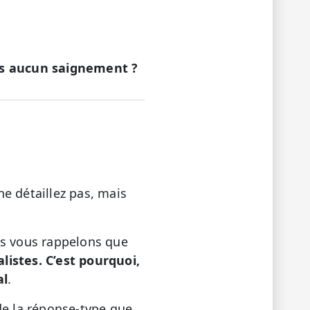
ais aucun saignement ?
e détaillez pas, mais
us vous rappelons que
istes. C’est pourquoi,
al
.
de la réponse-type que