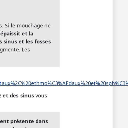
s. Si le mouchage ne
épaissit et la
 sinus et les fosses
augmente. Les
0frontaux%2C%20ethmo%C3%AFdaux%20et%20sph%C
z et des sinus
vous
ment présente dans