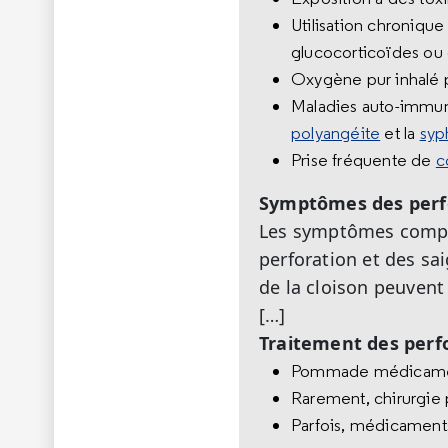
Utilisation chronique
glucocorticoïdes ou 
Oxygène pur inhalé p
Maladies auto-immune
polyangéite
et la
syph
Prise fréquente de
c
Symptômes des perfo
Les symptômes compre
perforation et des sa
de la cloison peuvent 
[…]
Traitement des perfo
Pommade médicamente
Rarement, chirurgie 
Parfois, médicaments