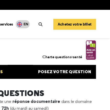
services
Achetez votre billet
EN
Rechercher
n nasale perforée
Charte questions-santé
NS
POSEZ VOTRE QUESTION
 QUESTIONS
réponse documentaire
rte une
dans le domaine
e 72h
(du mardi au samedi)