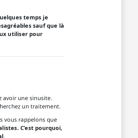
 quelques temps je
désagréables sauf que là
ux utiliser pour
 avoir une sinusite.
cherchez un traitement.
us vous rappelons que
istes. C’est pourquoi,
al
.