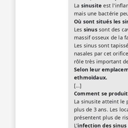
La
sinusite
est l'infl
mais une bactérie peu
Où sont situés les si
Les
sinus
sont des ca
massif osseux de la f
Les sinus sont tapis
nasales par cet orifi
rôle très important d
Selon leur emplaceme
ethmoïdaux.
[…]
Comment se produit l
La sinusite atteint le
plus de 3 ans. Les lo
présentent plus de ri
L'
infection des sinus