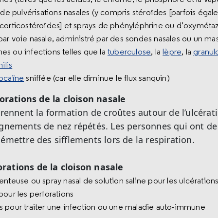
 de pulvérisations nasales (y compris stéroïdes [parfois éga
corticostéroïdes] et sprays de phényléphrine ou d’oxymétazo
ar voie nasale, administré par des sondes nasales ou un ma
s ou infections telles que la
tuberculose
, la
lèpre
, la
granul
ilis
ocaïne
sniffée (car elle diminue le flux sanguin)
rations de la cloison nasale
nnent la formation de croûtes autour de l’ulcérati
ignements de nez répétés. Les personnes qui ont de 
émettre des sifflements lors de la respiration.
rations de la cloison nasale
use ou spray nasal de solution saline pour les ulcération
pour les perforations
 pour traiter une infection ou une maladie auto-immune