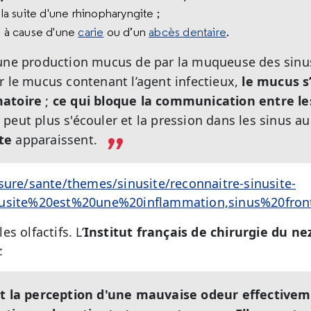
 la suite d'une rhinopharyngite ;
re à cause d'une
carie
ou d’un
abcès dentaire
.
 une production mucus de par la muqueuse des sinu
r le mucus contenant l’agent infectieux,
le mucus s’
matoire
;
ce qui bloque la communication entre les
 peut plus s'écouler et la pression dans les sinus 
te
apparaissent.
sure/sante/themes/sinusite/reconnaitre-sinusite-
sinusite%20est%20une%20inflammation,sinus%2
s olfactifs. L’
Institut français de chirurgie du ne
:
t la perception d'une mauvaise odeur effective