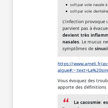
soit par voie nasale à
soit par voie dentai
L'infection provoque
parvient pas à évacue
devient très inflam
nasales
. Le mucus ne
symptômes de
sinusi
https://www.ameli.fr/as
aigue#:~:text=La%20
Vous évoquez des trouble
apporte des définitions 
La cacosmie
:
es