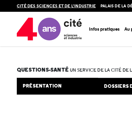
Retour
CITÉ DES SCIENCES ET DE L'INDUSTRIE
PALAIS DE LA 
en
haut
Infos pratiques
Au
Accueil
Au programme
Cité de la santé
Une question e
QUESTIONS-SANTÉ
UN SERVICE DE LA CITÉ DE 
PRÉSENTATION
DOSSIERS 