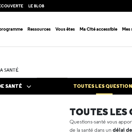
DÉCOUVERTE
LE BLOB
 programme
Ressources
Vous êtes
Ma Cité accessible
Mes 
n santé ?
Questions santé
Toutes les questions
2026
03
Cloiso
LA SANTÉ
DE SANTÉ
TOUTES LES QUESTIO
TOUTES LES
Questions-santé vous appo
délai d
de la santé dans un