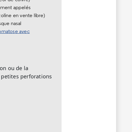
lement appelés
line en vente libre)
sque nasal
omatose avec
on ou de la
petites perforations
s