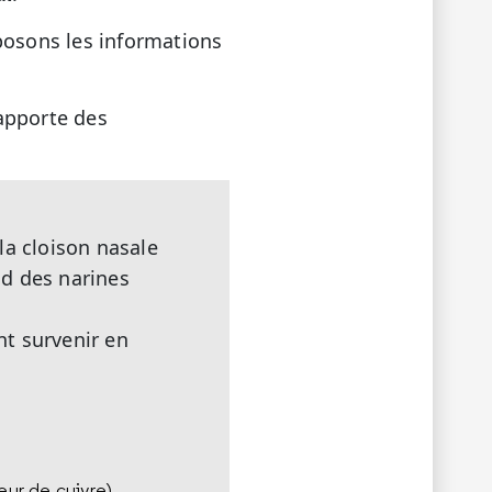
posons les informations
apporte des
 la cloison nasale
nd des narines
nt survenir en
eur de cuivre)