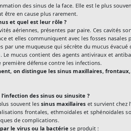
ammation des sinus de la face. Elle est le plus souven
t être en cause plus rarement.
nus et quel est leur rôle ?
vités aériennes, présentes par paire. Ces cavités so
ace et elles communiquent avec les fosses nasales pa
sés par une muqueuse qui sécrète du mucus évacué d
ce. Le mucus contient des agents antiviraux et antiba
e première défense contre les infections.
nt, on distingue les sinus maxillaires, frontaux
’infection des sinus ou sinusite ?
 plus souvent les
sinus maxillaires
et survient chez l
calisations frontales, ethmoïdales et sphénoïdales s
sques de complications.
 par le virus ou la bactérie
se produit :