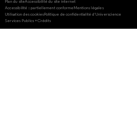
Plan du site
Accessibilité du site internet
Accessibilité : partiellement conforme
Mentions légales
Utilisation des cookies
Politique de confidentialité d'Universcience
Services Publics +
Crédits