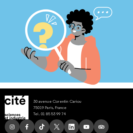
30 avenue Corentin Cariou
75019 Paris, France
Tel. 01 85 53 99 74