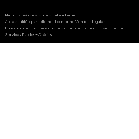
Plan du site
Accessibilité du site internet
Accessibilité : partiellement conforme
Mentions légales
Utilisation des cookies
Politique de confidentialité d'Universcience
Services Publics +
Crédits