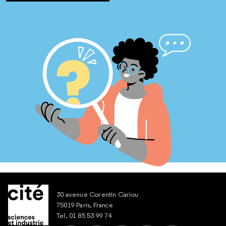
30 avenue Corentin Cariou
75019 Paris, France
Tel. 01 85 53 99 74