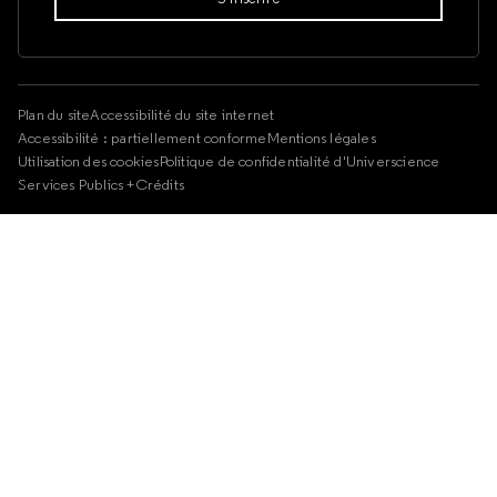
Plan du site
Accessibilité du site internet
Accessibilité : partiellement conforme
Mentions légales
Utilisation des cookies
Politique de confidentialité d'Universcience
Services Publics +
Crédits