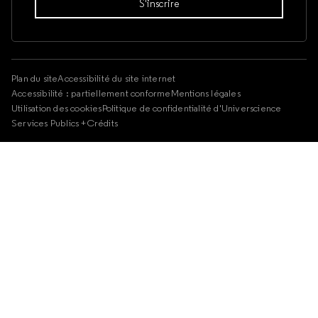
Plan du site
Accessibilité du site internet
Accessibilité : partiellement conforme
Mentions légales
Utilisation des cookies
Politique de confidentialité d'Universcience
Services Publics +
Crédits