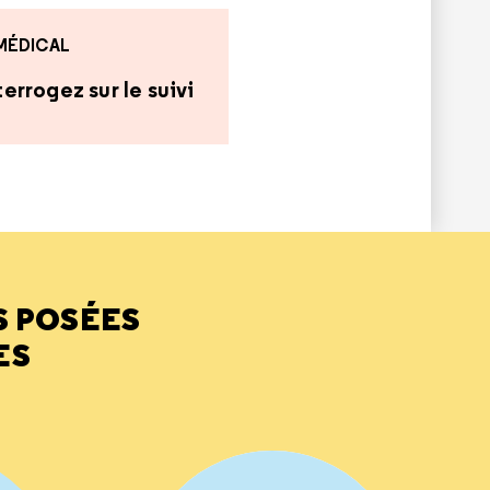
 MÉDICAL
errogez sur le suivi
S POSÉES
ES