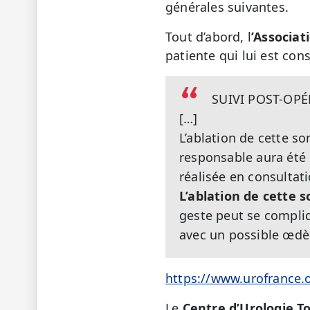
générales suivantes.
Tout d’abord, l
’Associat
patiente qui lui est co
SUIVI POST-OP
[…]
L’ablation de cette s
responsable aura été c
réalisée en consultat
L’ablation de cette
geste peut se compliq
avec un possible œdèm
https://www.urofrance
Le
Centre d’Urologie T