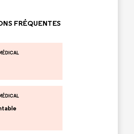
LE
PAS ÉTÉ UTILE
IONS FRÉQUENTES
 MÉDICAL
 MÉDICAL
antable