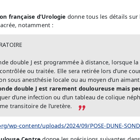
ion française d’Urologie
donne tous les détails sur l
nsacrée, notamment :
ÉRATOIRE
onde double J est programmée à distance, lorsque la
ontrôlée ou traitée. Elle sera retirée lors d’une cou
ion sous anesthésie locale ou au moyen d’un aimant o
 sonde double J est rarement douloureuse mais pe
uer d’une infection ou d’un tableau de colique nép
e transitoire de l’uretère.
.org/wp-content/uploads/2024/09/POSE-DUNE-SONDE
oulouse Centre
donne les précisions suivantes dans