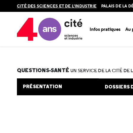
Retour
CITÉ DES SCIENCES ET DE L'INDUSTRIE
PALAIS DE LA 
en
haut
Infos pratiques
Au
Accueil
Au programme
Cité de la santé
Une question e
QUESTIONS-SANTÉ
UN SERVICE DE LA CITÉ DE 
PRÉSENTATION
DOSSIERS 