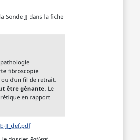
a Sonde JJ dans la fiche
 pathologie
rte fibroscopie
u d’un fil de retrait.
ut être gênante.
Le
hrétique en rapport
-JJ_def.pdf
 le dossier
Patient