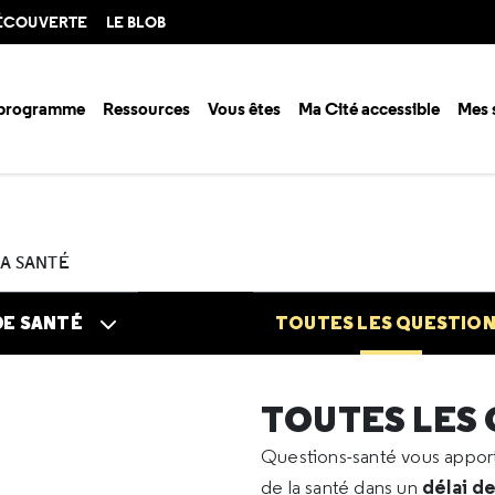
DÉCOUVERTE
LE BLOB
 programme
Ressources
Vous êtes
Ma Cité accessible
Mes 
n santé ?
Questions santé
Toutes les questions
2026
05
Sonde 
LA SANTÉ
DE SANTÉ
TOUTES LES QUESTIO
TOUTES LES
Questions-santé vous appo
délai d
de la santé dans un