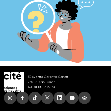
30 avenue Corentin Cariou
75019 Paris, France
Tel. 01 85 53 99 74
Suivez nous sur Instagram
Suivez nous sur Facebook
Suivez nous sur Tik Tok
Suivez nous sur X
Suivez nous sur LinkedIn
Suivez nous sur Yout
Suivez nous su