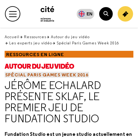
Retour
en
EN
Menu principal
haut
Rechercher
Accueil
Ressources
Autour du jeu vidéo
Les experts jeu vidéo
Spécial Paris Games Week 2016
RESSOURCES EN LIGNE
AUTOUR DU JEU VIDÉO
SPÉCIAL PARIS GAMES WEEK 2016
JÉRÔME ECHALARD
PRÉSENTE SKLAF, LE
PREMIER JEU DE
FUNDATION STUDIO
Fundation Studio est un jeune studio actuellement en