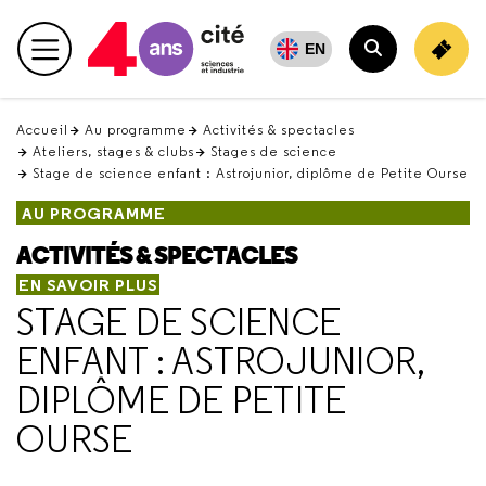
Retour
en
EN
Menu principal
haut
Rechercher
Accueil
Au programme
Activités & spectacles
Ateliers, stages & clubs
Stages de science
Stage de science enfant : Astrojunior, diplôme de Petite Ourse
AU PROGRAMME
ACTIVITÉS & SPECTACLES
EN SAVOIR PLUS
STAGE DE SCIENCE
ENFANT : ASTROJUNIOR,
DIPLÔME DE PETITE
OURSE