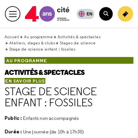
Retour
en
EN
Menu principal
haut
Rechercher
Accueil
Au programme
Activités & spectacles
Ateliers, stages & clubs
Stages de science
Stage de science enfant : fossiles
AU PROGRAMME
ACTIVITÉS & SPECTACLES
EN SAVOIR PLUS
STAGE DE SCIENCE
ENFANT : FOSSILES
Public :
Enfants non accompagnés
Durée :
Une journée (de 10h à 17h30)