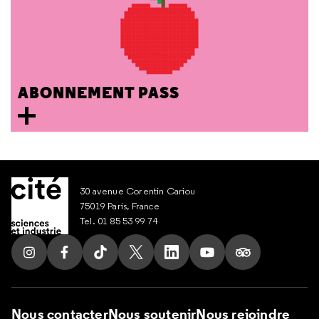
ABONNEMENT PASS
30 avenue Corentin Cariou
75019 Paris, France
Tel. 01 85 53 99 74
Suivez nous sur Instagram
Suivez nous sur Facebook
Suivez nous sur Tik Tok
Suivez nous sur X
Suivez nous sur LinkedIn
Suivez nous sur Yout
Suivez nous su
Nous contacter
Nous soutenir
Nous rejoindre