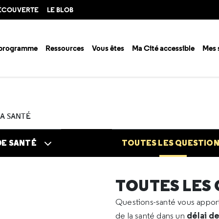
DÉCOUVERTE
LE BLOB
 programme
Ressources
Vous êtes
Ma Cité accessible
Mes 
n santé ?
Questions santé
Toutes les questions
2021
09
Rensei
LA SANTÉ
DE SANTÉ
TOUTES LES QUESTIO
TOUTES LES
Questions-santé vous appo
délai d
de la santé dans un