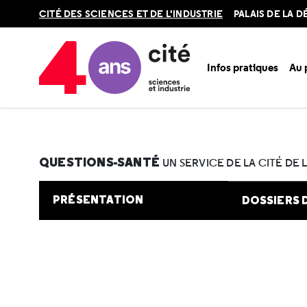
Retour
CITÉ DES SCIENCES ET DE L'INDUSTRIE
PALAIS DE LA 
en
haut
Infos pratiques
Au
Accueil
Au programme
Cité de la santé
Une question e
QUESTIONS-SANTÉ
UN SERVICE DE LA CITÉ DE 
PRÉSENTATION
DOSSIERS 