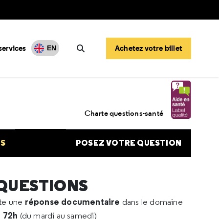
services
Achetez votre billet
EN
Rechercher
gnement vaccin Pfizer
Charte questions-santé
NS
POSEZ VOTRE QUESTION
 QUESTIONS
réponse documentaire
rte une
dans le domaine
e 72h
(du mardi au samedi)