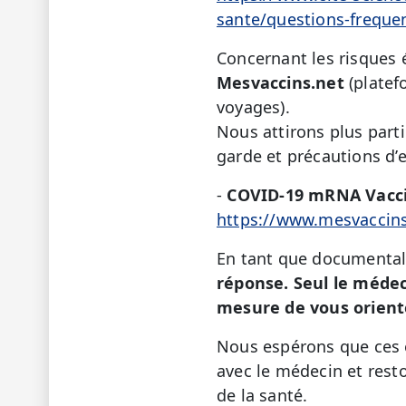
sante/questions-freque
Concernant les risques év
Mesvaccins.net
(platef
voyages).
Nous attirons plus part
garde et précautions d’e
-
COVID-19 mRNA Vaccin
https://www.mesvaccins
En tant que documental
réponse. Seul le médec
mesure de vous oriente
Nous espérons que ces é
avec le médecin et rest
de la santé.