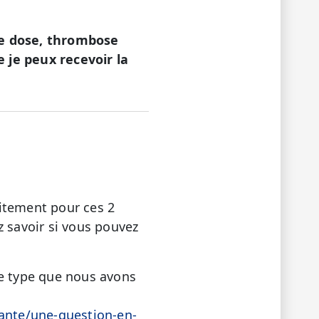
me dose, thrombose
 je peux recevoir la
itement pour ces 2
z savoir si vous pouvez
se type que nous avons
sante/une-question-en-