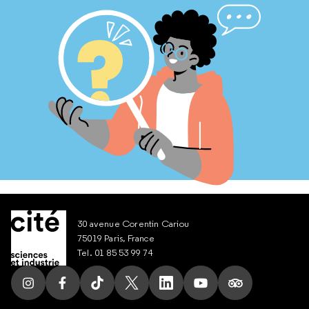
30 avenue Corentin Cariou
75019 Paris, France
Tel. 01 85 53 99 74
Suivez nous sur Instagram
Suivez nous sur Facebook
Suivez nous sur Tik Tok
Suivez nous sur X
Suivez nous sur LinkedIn
Suivez nous sur Yout
Suivez nous su