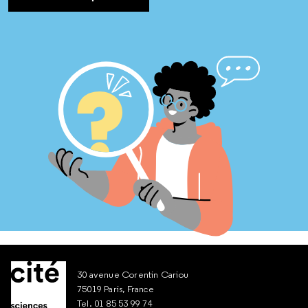
30 avenue Corentin Cariou
75019 Paris, France
Tel. 01 85 53 99 74