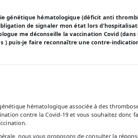
die génétique hématologique (déficit anti thrombi
ligation de signaler mon état lors d’hospitalisa
ologue me déconseille la vaccination Covid (dans m
 ) puis-je faire reconnaître une contre-indicatio
génétique hématologique associée à des thrombose
ination contre la Covid-19 et vous souhaitez donc fa
accination.
énérale, nous vous proposons de consulter la répon