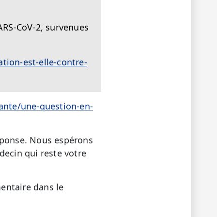
SARS-CoV-2, survenues
tion-est-elle-contre-
sante/une-question-en-
réponse. Nous espérons
decin qui reste votre
entaire dans le