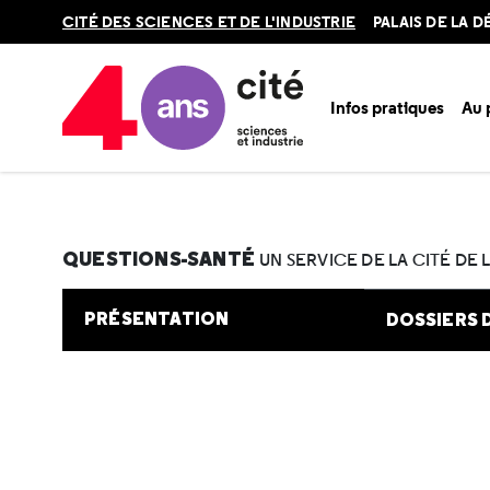
Retour
CITÉ DES SCIENCES ET DE L'INDUSTRIE
PALAIS DE LA 
en
haut
Infos pratiques
Au
Accueil
Au programme
Cité de la santé
Une question e
QUESTIONS-SANTÉ
UN SERVICE DE LA CITÉ DE 
PRÉSENTATION
DOSSIERS 