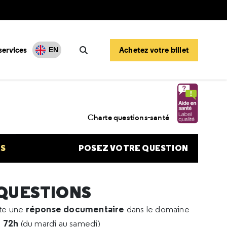
services
Achetez votre billet
EN
Rechercher
-indication vaccin Covid
Charte questions-santé
NS
POSEZ VOTRE QUESTION
 QUESTIONS
réponse documentaire
rte une
dans le domaine
e 72h
(du mardi au samedi)