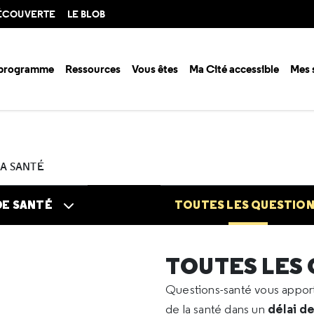
DÉCOUVERTE
LE BLOB
 programme
Ressources
Vous êtes
Ma Cité accessible
Mes 
n santé ?
Questions santé
Toutes les questions
2021
11
Contre
LA SANTÉ
DE SANTÉ
TOUTES LES QUESTIO
TOUTES LES
Questions-santé vous appo
délai d
de la santé dans un