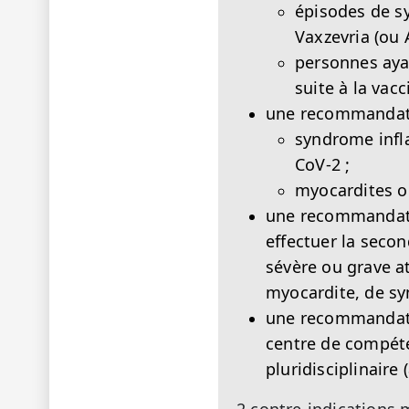
épisodes de sy
Vaxzevria (ou 
personnes aya
suite à la vac
une recommandatio
syndrome infl
CoV-2 ;
myocardites o
une recommandatio
effectuer la secon
sévère ou grave a
myocardite, de syn
une recommandatio
centre de compéte
pluridisciplinaire 
2 contre-indications 