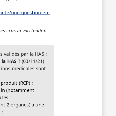
sante/une-question-en-
els cas la vaccination
s validés par la HAS :
r la HAS ?
(03/11/21)
ations médicales sont
produit (RCP) :
ccin (notamment
ates ;
ant 2 organes) à une
 ;