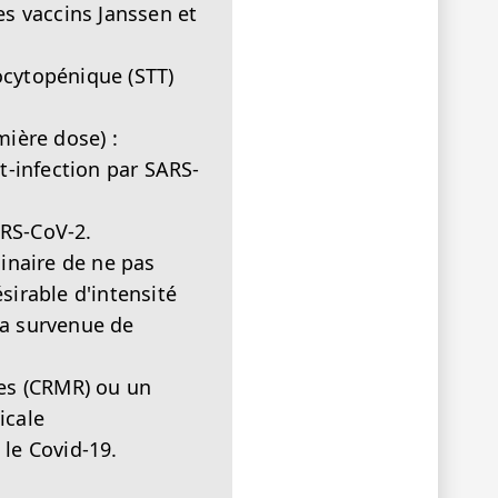
es vaccins Janssen et
cytopénique (STT)
ière dose) :
-infection par SARS-
ARS-CoV-2.
inaire de ne pas
sirable d'intensité
la survenue de
es (CRMR) ou un
icale
e le Covid-19.