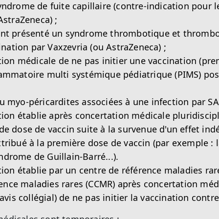
ndrome de fuite capillaire (contre-indication pour l
AstraZeneca) ;
nt présenté un syndrome thrombotique et thrombo
cination par Vaxzevria (ou AstraZeneca) ;
n médicale de ne pas initier une vaccination (prem
ammatoire multi systémique pédiatrique (PIMS) post
u myo-péricardites associées à une infection par S
n établie après concertation médicale pluridiscipl
de dose de vaccin suite à la survenue d'un effet indé
ttribué à la première dose de vaccin (par exemple : 
drome de Guillain-Barré...).
n établie par un centre de référence maladies rar
nce maladies rares (CCMR) après concertation méd
(avis collégial) de ne pas initier la vaccination contr
médicales sont temporaires :