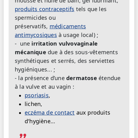
mousse et huile de bain, gel lubrifiant,
produits contraceptifs
tels que les
spermicides ou
préservatifs,
médicaments
antimycosiques
à usage local) ;
- une
irritation vulvovaginale
mécanique
due à des sous-vêtements
synthétiques et serrés, des serviettes
hygiéniques... ;
- la présence d’une
dermatose
étendue
à la vulve et au vagin :
psoriasis
,
lichen,
eczéma de contact
aux produits
d'hygiène...