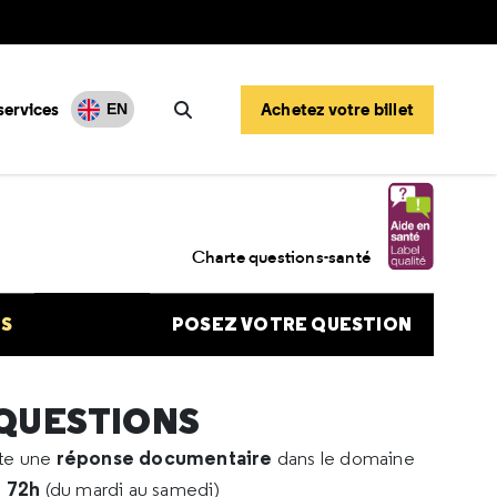
services
Achetez votre billet
EN
Rechercher
t faire pour avoir un enfant
Charte questions-santé
NS
POSEZ VOTRE QUESTION
 QUESTIONS
réponse documentaire
rte une
dans le domaine
e 72h
(du mardi au samedi)