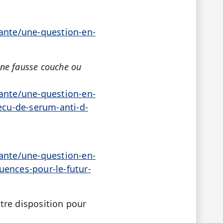
sante/une-question-en-
’une fausse couche ou
sante/une-question-en-
recu-de-serum-anti-d-
sante/une-question-en-
uences-pour-le-futur-
tre disposition pour