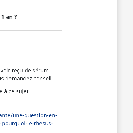
 1 an ?
avoir reçu de sérum
ous demandez conseil.
 à ce sujet :
sante/une-question-en-
-pourquoi-le-rhesus-