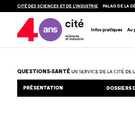
Retour
CITÉ DES SCIENCES ET DE L'INDUSTRIE
PALAIS DE LA 
en
haut
Infos pratiques
Au
Accueil
Au programme
Cité de la santé
Une question e
QUESTIONS-SANTÉ
UN SERVICE DE LA CITÉ DE 
PRÉSENTATION
DOSSIERS 