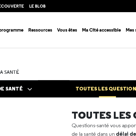
DÉCOUVERTE
LE BLOB
 programme
Ressources
Vous êtes
Ma Cité accessible
Mes 
n santé ?
Questions santé
Toutes les questions
2025
03
Commen
LA SANTÉ
DE SANTÉ
TOUTES LES QUESTIO
TOUTES LES
Questions-santé vous appo
délai d
de la santé dans un