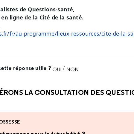
alistes de Questions-santé,
en ligne de la Cité de la santé.
é
s.fr/fr/au-programme/lieux-ressources/cite-de-la-sa
ette réponse utile ?
/
OUI
NON
CETTE RÉPONSE M'A ÉTÉ UTI
CETTE RÉPONSE NE M'A 
ÉRONS LA CONSULTATION DES QUEST
OSSESSE
nséquences pour le futur bébé ?