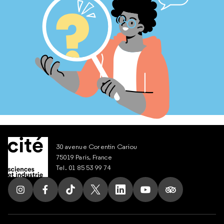
30 avenue Corentin Cariou
75019 Paris, France
Tel. 01 85 53 99 74
Suivez nous sur Instagram
Suivez nous sur Facebook
Suivez nous sur Tik Tok
Suivez nous sur X
Suivez nous sur LinkedIn
Suivez nous sur Yout
Suivez nous su