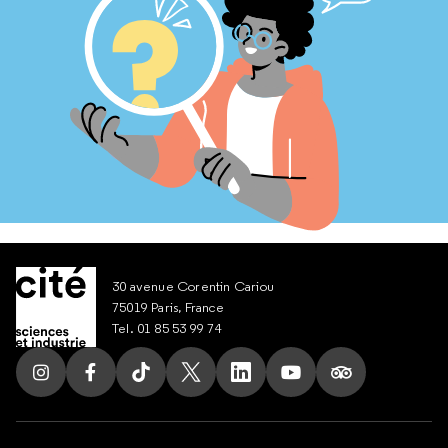
30 avenue Corentin Cariou
75019 Paris, France
Tel. 01 85 53 99 74
Suivez nous sur Instagram
Suivez nous sur Facebook
Suivez nous sur Tik Tok
Suivez nous sur X
Suivez nous sur LinkedIn
Suivez nous sur Yout
Suivez nous su