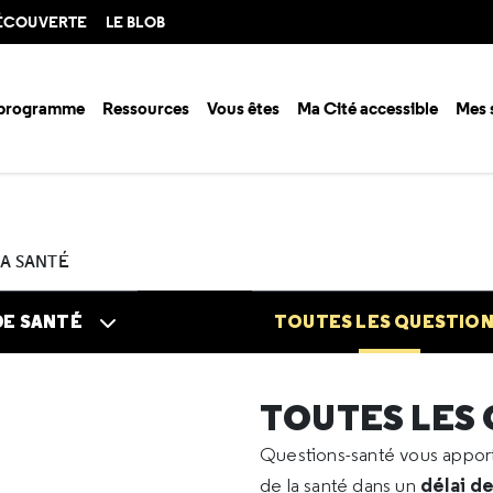
DÉCOUVERTE
LE BLOB
 programme
Ressources
Vous êtes
Ma Cité accessible
Mes 
n santé ?
Questions santé
Toutes les questions
2025
08
Rhésus
LA SANTÉ
DE SANTÉ
TOUTES LES QUESTIO
TOUTES LES
Questions-santé vous appo
délai d
de la santé dans un