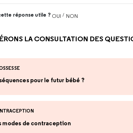
ette réponse utile ?
/
OUI
NON
CETTE RÉPONSE M'A ÉTÉ UTI
CETTE RÉPONSE NE M'A 
ÉRONS LA CONSULTATION DES QUEST
OSSESSE
nséquences pour le futur bébé ?
NTRACEPTION
es modes de contraception