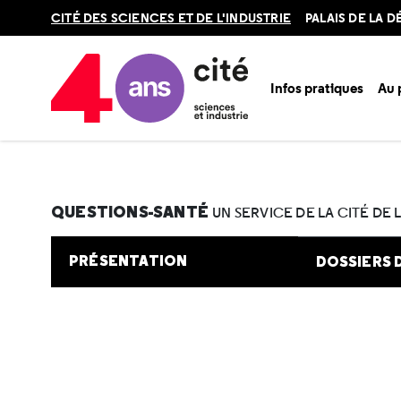
Retour
CITÉ DES SCIENCES ET DE L'INDUSTRIE
PALAIS DE LA 
en
haut
Infos pratiques
Au
Accueil
Au programme
Cité de la santé
Une question e
QUESTIONS-SANTÉ
UN SERVICE DE LA CITÉ DE 
PRÉSENTATION
DOSSIERS 