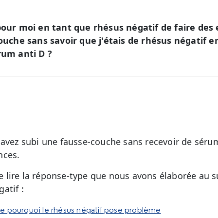
 pour moi en tant que rhésus négatif de faire des
couche sans savoir que j'étais de rhésus négatif e
rum anti D ?
 avez subi une fausse-couche sans recevoir de sérum
nces.
lire la réponse-type que nous avons élaborée au su
atif :
e pourquoi le rhésus négatif pose problème