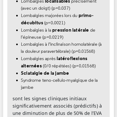
localisables
Lombalgies
précisément
(avec un doigt) (p=0.037)
primo-
Lombalgies majorées lors du
décubitus
(p=0.0021)
pression latérale
Lombalgies à la
de
l’épineuse (p=0.0219)
Lombalgies à l’inclinaison homolatérale (à
la douleur paravertébrale) (p=0.01568)
latéroflexions
Lombalgies après
alternées
(0/0 répétées) (p=0.01568)
Sciatalgie de la jambe
Syndrome teno-cellulo-myalgique de la
jambe
sont les signes cliniques initiaux
significativement associés (prédictifs) à
une diminution de plus de 50% de l’EVA