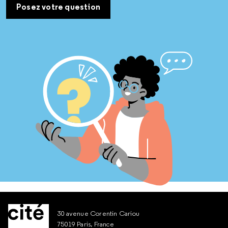
Posez votre question
30 avenue Corentin Cariou
75019 Paris, France