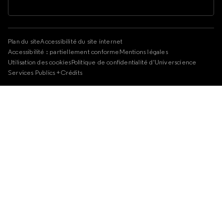
Plan du site
Accessibilité du site internet
Accessibilité : partiellement conforme
Mentions légales
Utilisation des cookies
Politique de confidentialité d'Universcience
Services Publics +
Crédits